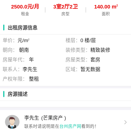
2500.0元/月
3
室
2
厅
2
卫
140.00 m
2
租金
房型
面积
出租房源信息
单价：
元/m
楼层：
0 楼/层
2
朝向：
朝南
装修类型：
精致装修
房屋年代：
年
房屋类型：
套房
联系人：
李先生
区域：
暂无数据
产权年限：
整租
房源描述
李先生
(芒果房产 )
联系时请说明是在
台州房产网
看到的！