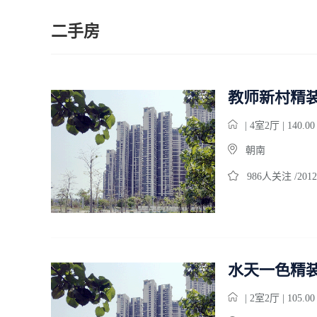
二手房
教师新村精
| 4室2厅 | 140.0
朝南
986人关注 /2012
水天一色精
| 2室2厅 | 105.0