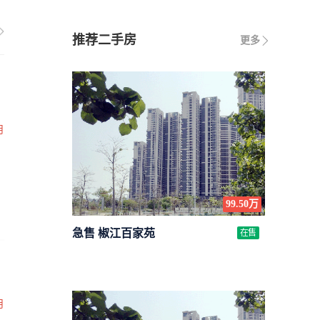
推荐二手房
更多
月
99.50万
急售 椒江百家苑
在售
月