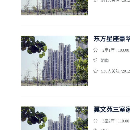
941人关注 /2012
东方星座豪
| 2室1厅 | 103.0
朝南
936人关注 /2012
翼文苑三室
| 3室2厅 | 110.0